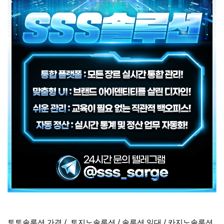
토토솔루션 가격 / 토지노솔루션 / 솔루션 임대 / 카지노솔루션