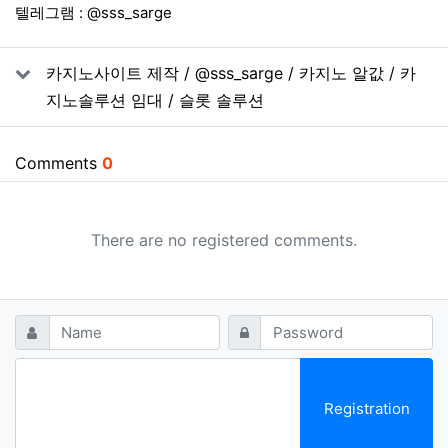
텔레그램 : @sss_sarge
Related data
카지노사이트 제작 / @sss_sarge / 카지노 알값 / 카
지노솔루션 임대 / 슬롯 솔루션
Comments
0
There are no registered comments.
Writing comments
Essential
Essential
Name
Password
Registration