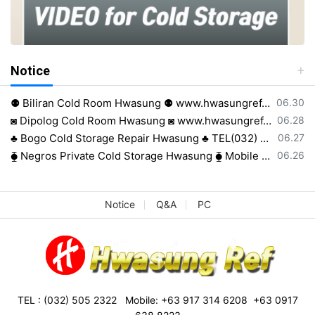
Notice
등록일
⚉ Biliran Cold Room Hwasung ⚉ www.hwasungref.com⚉
06.30
등록일
◙ Dipolog Cold Room Hwasung ◙ www.hwasungref.com◙
06.28
등록일
♣ Bogo Cold Storage Repair Hwasung ♣ TEL(032) 505-2322♣
06.27
등록일
⧳ Negros Private Cold Storage Hwasung ⧳ Mobile 0917 638 8223⧳
06.26
Notice
Q&A
PC
TEL : (032) 505 2322 Mobile: +63 917 314 6208 +63 0917