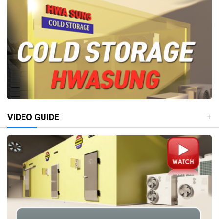
VIDEO GUIDE